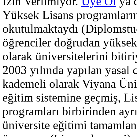
İzin Verilmiyor.
Üye Ol
ya 
Yüksek Lisans programlarını
okutulmaktaydı (Diplomst
öğrenciler doğrudan yüksek 
olarak üniversitelerini bitiri
2003 yılında yapılan yasal d
kademeli olarak Viyana Üni
eğitim sistemine geçmiş, L
programları birbirinden ayrıl
üniversite eğitimi tamamla