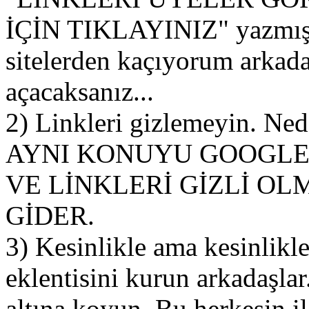
İÇİN TIKLAYINIZ" yazmış. 
sitelerden kaçıyorum arkada
açacaksanız...
2) Linkleri gizlemeyin. Nede
AYNI KONUYU GOOGLE'
VE LİNKLERİ GİZLİ O
GİDER.
3) Kesinlikle ama kesin
eklentisini kurun arkadaşla
altına koyun. Bu herkesin i