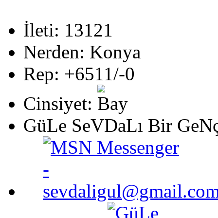
İleti: 13121
Nerden: Konya
Rep: +6511/-0
Cinsiyet:
GüLe SeVDaLı Bir GeN