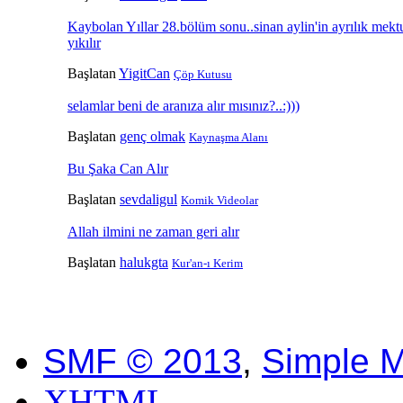
Kaybolan Yıllar 28.bölüm sonu..sinan aylin'in ayrılık mekt
yıkılır
Başlatan
YigitCan
Çöp Kutusu
selamlar beni de aranıza alır mısınız?..:)))
Başlatan
genç olmak
Kaynaşma Alanı
Bu Şaka Can Alır
Başlatan
sevdaligul
Komik Videolar
Allah ilmini ne zaman geri alır
Başlatan
halukgta
Kur'an-ı Kerim
SMF © 2013
,
Simple 
XHTML