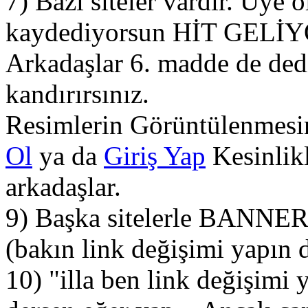
7) Bazı siteler vardır. Üye 
kaydediyorsun HİT GELİYOR
Arkadaşlar 6. madde de ded
kandırırsınız.
Resimlerin Görüntülenmesin
Ol
ya da
Giriş Yap
Kesinlikl
arkadaşlar.
9) Başka sitelerle BANN
(bakın link değişimi yapın 
10) "illa ben link değişimi