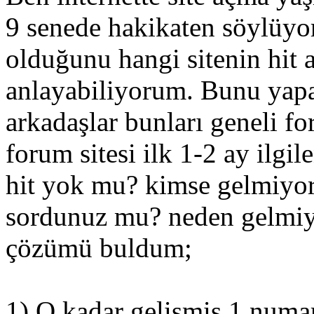
9 senede hakikaten söylüyor
olduğunu hangi sitenin hit 
anlayabiliyorum. Bunu yapa
arkadaşlar bunları geneli fo
forum sitesi ilk 1-2 ay ilgil
hit yok mu? kimse gelmiyo
sordunuz mu? neden gelmiy
çözümü buldum;
1) O kadar gelişmiş 1 numar