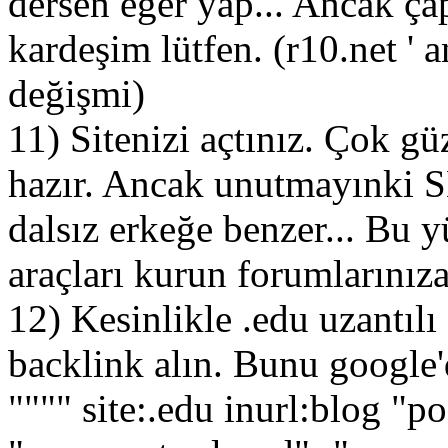
dersen eğer yap... Ancak ça
kardeşim lütfen. (r10.net ' a
değişmi)
11) Sitenizi açtınız. Çok gü
hazır. Ancak unutmayınki 
dalsız erkeğe benzer... Bu 
araçları kurun forumlarınıza
12) Kesinlikle .edu uzantılı 
backlink alın. Bunu google'
"""" site:.edu inurl:blog "p