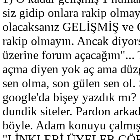
siz gidip onlara rakip olma
olacaksanız GELİŞMİŞ v
rakip olmayın. Ancak diyors
üzerine forum açacağım"
açma diyen yok aç ama düz
sen olma, son gülen sen ol. 
google'da bişey yazdık mı?
dundik siteler. Pardon arkad
böyle. Adam konuyu çalmış
"LİNKLERİ ÜYELER GÖ