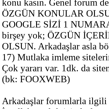
konu kasın. Genel forum d
ÖZGÜN KONULAR OLSU
GOOGLE SİZİ 1 NUMARA 
birşey yok; ÖZGÜN İÇE
OLSUN. Arkadaşlar asla böy
17) Mutlaka imleme siteleri
Çok yararı var. 1dk. da site
(bk: FOOXWEB)
Arkadaşlar forumlarla ilgili