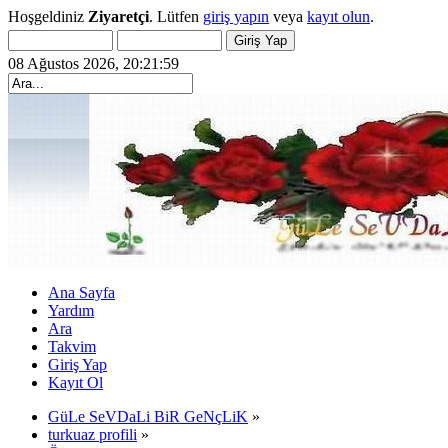
Hoşgeldiniz
Ziyaretçi
. Lütfen
giriş yapın
veya
kayıt olun
.
08 Ağustos 2026, 20:21:59
Ana Sayfa
Yardım
Ara
Takvim
Giriş Yap
Kayıt Ol
GüLe SeVDaLi BiR GeNçLiK
»
turkuaz profili
»