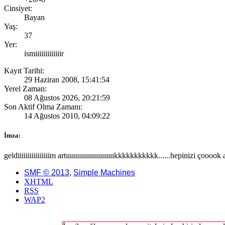
Cinsiyet:
Bayan
Yaş:
37
Yer:
ismiiiiiiiiiiiiir
Kayıt Tarihi:
29 Haziran 2008, 15:41:54
Yerel Zaman:
08 Ağustos 2026, 20:21:59
Son Aktif Olma Zamanı:
14 Ağustos 2010, 04:09:22
İmza:
geldiiiiiiiiiiiiiiiim artııııııııııııııııııııııııkkkkkkkkkkk......hepini
SMF © 2013
,
Simple Machines
XHTML
RSS
WAP2