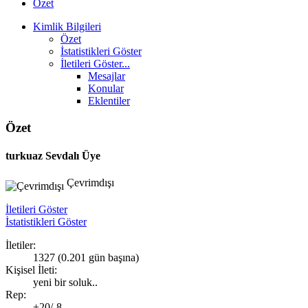
Özet
Kimlik Bilgileri
Özet
İstatistikleri Göster
İletileri Göster...
Mesajlar
Konular
Eklentiler
Özet
turkuaz
Sevdalı Üye
Çevrimdışı
İletileri Göster
İstatistikleri Göster
İletiler:
1327 (0.201 gün başına)
Kişisel İleti:
yeni bir soluk..
Rep:
+20/-8