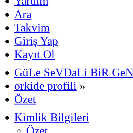
Yardım
Ara
Takvim
Giriş Yap
Kayıt Ol
GüLe SeVDaLi BiR Ge
orkide profili
»
Özet
Kimlik Bilgileri
Özet