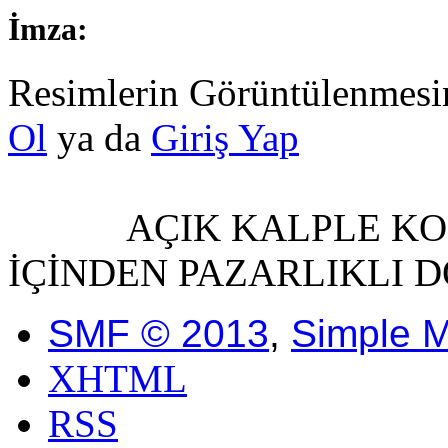
İmza:
Resimlerin Görüntülenmesin
Ol
ya da
Giriş Yap
AÇIK KALPLE KON
İÇİNDEN PAZARLIKLI DO
SMF © 2013
,
Simple 
XHTML
RSS