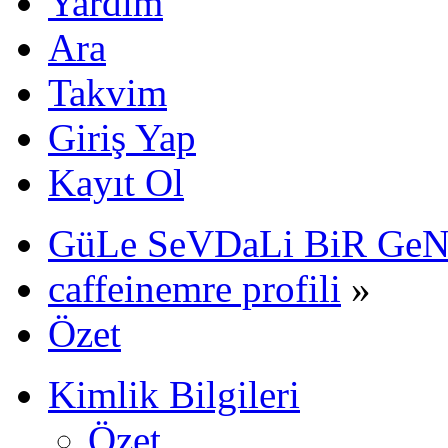
Yardım
Ara
Takvim
Giriş Yap
Kayıt Ol
GüLe SeVDaLi BiR Ge
caffeinemre profili
»
Özet
Kimlik Bilgileri
Özet