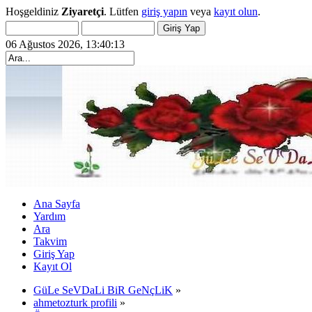
Hoşgeldiniz
Ziyaretçi
. Lütfen
giriş yapın
veya
kayıt olun
.
06 Ağustos 2026, 13:40:13
Ana Sayfa
Yardım
Ara
Takvim
Giriş Yap
Kayıt Ol
GüLe SeVDaLi BiR GeNçLiK
»
ahmetozturk profili
»