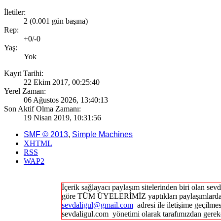
İletiler:
2 (0.001 gün başına)
Rep:
+0/-0
Yaş:
Yok
Kayıt Tarihi:
22 Ekim 2017, 00:25:40
Yerel Zaman:
06 Ağustos 2026, 13:40:13
Son Aktif Olma Zamanı:
19 Nisan 2019, 10:31:56
SMF © 2013
,
Simple Machines
XHTML
RSS
WAP2
İçerik sağlayacı paylaşım sitelerinden biri olan 
göre TÜM ÜYELERİMİZ yaptıkları paylaşımlardan 
sevdaligul@gmail.com
adresi ile iletişime geçilmes
sevdaligul.com yönetimi olarak tarafımızdan gereke