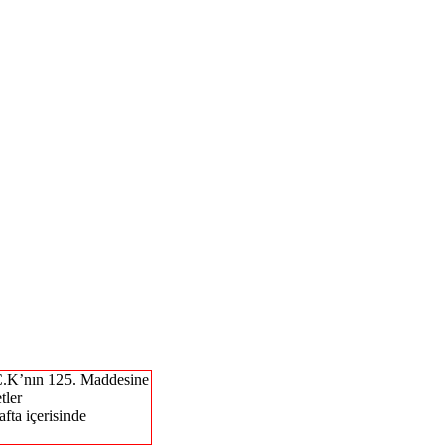
.C.K’nın 125. Maddesine
tler
fta içerisinde