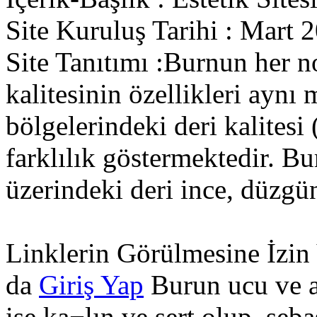
Site Kuruluş Tarihi : Mart 
Site Tanıtımı :Burnun her n
kalitesinin özellikleri aynı
bölgelerindeki deri kalitesi
farklılık göstermektedir. Bur
üzerindeki deri ince, düzgün
Linklerin Görülmesine İzin
da
Giriş Yap
Burun ucu ve al
ise ka¬lın ve sert olup, seba