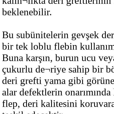
kalın¬lıkta deri greftlerini
beklenebilir.
Bu subünitelerin gevşek der
bir tek loblu flebin kullanı
Buna karşın, burun ucu veya
çukurlu de¬riye sahip bir bö
deri grefti yama gibi görün
alar defektlerin onarımında 
flep, deri kalitesini koruva