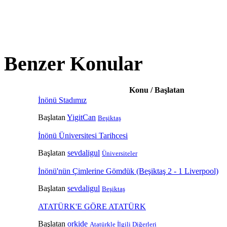
Benzer Konular
Konu / Başlatan
İnönü Stadımız
Başlatan
YigitCan
Beşiktaş
İnönü Üniversitesi Tarihcesi
Başlatan
sevdaligul
Üniversiteler
İnönü'nün Çimlerine Gömdük (Beşiktaş 2 - 1 Liverpool)
Başlatan
sevdaligul
Beşiktaş
ATATÜRK'E GÖRE ATATÜRK
Başlatan
orkide
Atatürkle İlgili Diğerleri