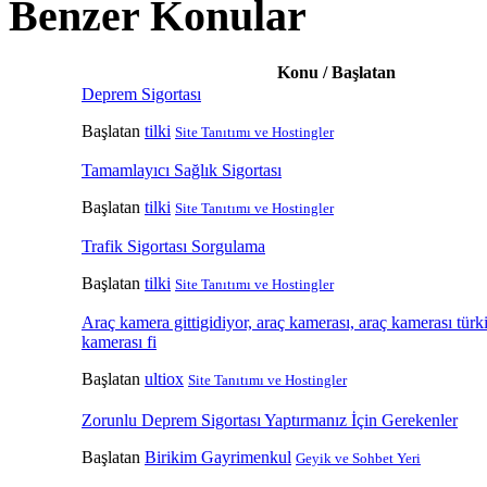
Benzer Konular
Konu / Başlatan
Deprem Sigortası
Başlatan
tilki
Site Tanıtımı ve Hostingler
Tamamlayıcı Sağlık Sigortası
Başlatan
tilki
Site Tanıtımı ve Hostingler
Trafik Sigortası Sorgulama
Başlatan
tilki
Site Tanıtımı ve Hostingler
Araç kamera gittigidiyor, araç kamerası, araç kamerası türk
kamerası fi
Başlatan
ultiox
Site Tanıtımı ve Hostingler
Zorunlu Deprem Sigortası Yaptırmanız İçin Gerekenler
Başlatan
Birikim Gayrimenkul
Geyik ve Sohbet Yeri