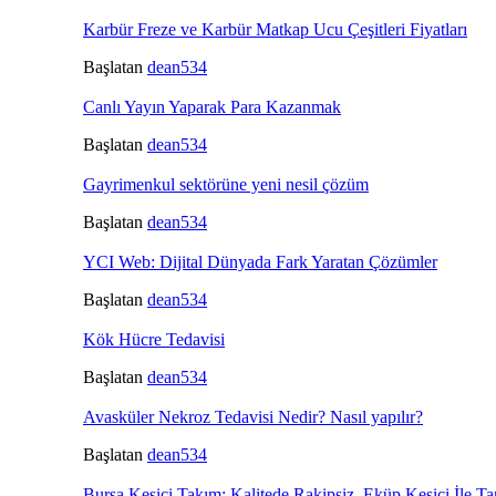
Karbür Freze ve Karbür Matkap Ucu Çeşitleri Fiyatları
Başlatan
dean534
Canlı Yayın Yaparak Para Kazanmak
Başlatan
dean534
Gayrimenkul sektörüne yeni nesil çözüm
Başlatan
dean534
YCI Web: Dijital Dünyada Fark Yaratan Çözümler
Başlatan
dean534
Kök Hücre Tedavisi
Başlatan
dean534
Avasküler Nekroz Tedavisi Nedir? Nasıl yapılır?
Başlatan
dean534
Bursa Kesici Takım: Kalitede Rakipsiz, Eküp Kesici İle Ta