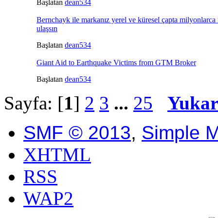
Başlatan
dean534
Bernchayk ile markanız yerel ve küresel çapta milyonlarca
ulaşsın
Başlatan
dean534
Giant Aid to Earthquake Victims from GTM Broker
Başlatan
dean534
Sayfa: [
1
]
2
3
...
25
Yukarı
SMF © 2013
,
Simple 
XHTML
RSS
WAP2