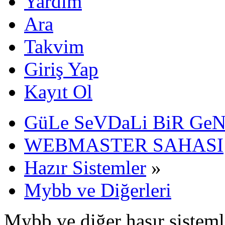
Yardım
Ara
Takvim
Giriş Yap
Kayıt Ol
GüLe SeVDaLi BiR Ge
WEBMASTER SAHASI
Hazır Sistemler
»
Mybb ve Diğerleri
Mybb ve diğer hasır sisteml