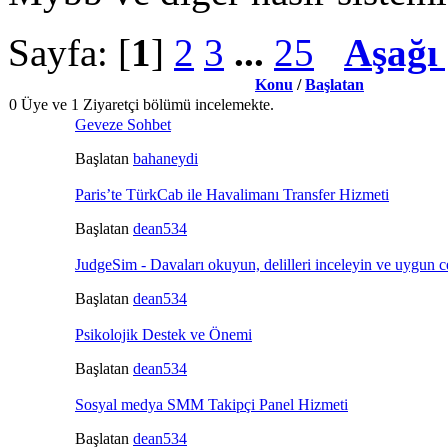
Sayfa: [
1
]
2
3
...
25
Aşağı 
Konu
/
Başlatan
0 Üye ve 1 Ziyaretçi bölümü incelemekte.
Geveze Sohbet
Başlatan
bahaneydi
Paris’te TürkCab ile Havalimanı Transfer Hizmeti
Başlatan
dean534
JudgeSim - Davaları okuyun, delilleri inceleyin ve uygun c
Başlatan
dean534
Psikolojik Destek ve Önemi
Başlatan
dean534
Sosyal medya SMM Takipçi Panel Hizmeti
Başlatan
dean534