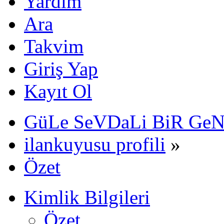
Yardım
Ara
Takvim
Giriş Yap
Kayıt Ol
GüLe SeVDaLi BiR Ge
ilankuyusu profili
»
Özet
Kimlik Bilgileri
Özet