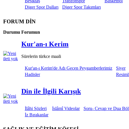
Beşiktaş
Trabzonspor
Basketbol
Diger Spor Dalları
Diger Spor Takımları
FORUM DİN
Durumu
Forumun
Kur'an-ı Kerim
Sürelerin türkce maali
Kur'an-ı Kerim'de Adı Geçen Peygamberlerimiz
Siyer
Hadisler
Resimli
Din ile İlgili Karışık
İlâhi Sözleri
İslâmî Videolar
Soru- Cevap ve Dua Bö
İz Bırakanlar