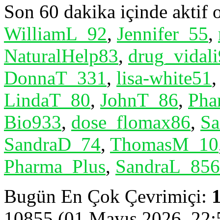
Son 60 dakika içinde aktif o
WilliamL_92
,
Jennifer_55
,
NaturalHelp83
,
drug_vidal
DonnaT_331
,
lisa-white51
LindaT_80
,
JohnT_86
,
Pha
Bio933
,
dose_flomax86
,
Sa
SandraD_74
,
ThomasM_10
Pharma_Plus
,
SandraL_856
Bugün En Çok Çevrimiçi:
10855 (01 Mayıs 2026, 22: