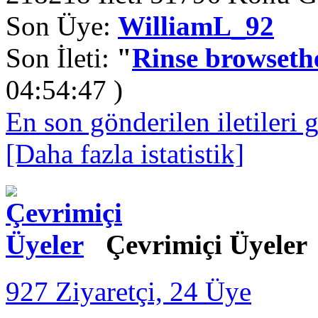
Son Üye:
WilliamL_92
Son İleti:
"
Rinse browsethe
04:54:47 )
En son gönderilen iletileri 
[Daha fazla istatistik]
Çevrimiçi Üyeler
927 Ziyaretçi, 24 Üye