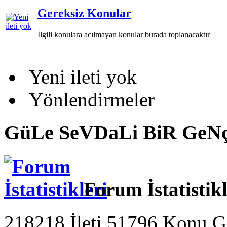
Gereksiz Konular
İlgili konulara acılmayan konular burada toplanacaktır
Yeni ileti yok
Yönlendirmeler
GüLe SeVDaLi BiR GeNçL
Forum İstatistikl
218218 İleti 51796 Konu G