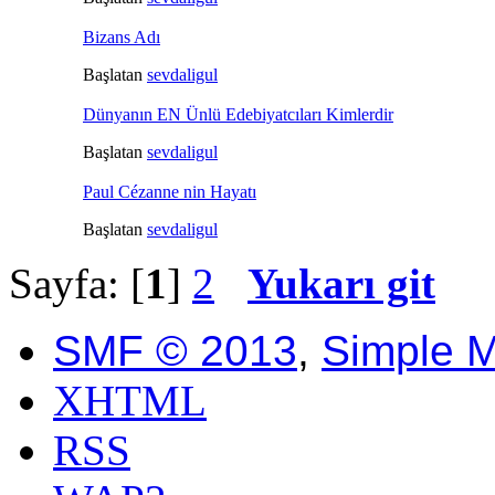
Bizans Adı
Başlatan
sevdaligul
Dünyanın EN Ünlü Edebiyatcıları Kimlerdir
Başlatan
sevdaligul
Paul Cézanne nin Hayatı
Başlatan
sevdaligul
Sayfa: [
1
]
2
Yukarı git
SMF © 2013
,
Simple 
XHTML
RSS