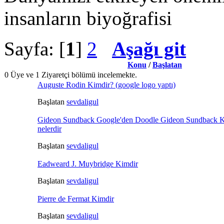
insanların biyoğrafisi
Sayfa: [
1
]
2
Aşağı git
Konu
/
Başlatan
0 Üye ve 1 Ziyaretçi bölümü incelemekte.
Auguste Rodin Kimdir? (google logo yaptı)
Başlatan
sevdaligul
Gideon Sundback Google'den Doodle Gideon Sundback Ki
nelerdir
Başlatan
sevdaligul
Eadweard J. Muybridge Kimdir
Başlatan
sevdaligul
Pierre de Fermat Kimdir
Başlatan
sevdaligul