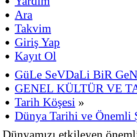
Yardım
Ara
Takvim
Giriş Yap
Kayıt Ol
GüLe SeVDaLi BiR Ge
GENEL KÜLTÜR VE T
Tarih Köşesi
»
Dünya Tarihi ve Önemli Ş
Dünyamızı etkileyen önemli