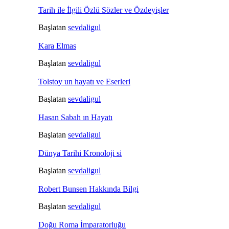
Tarih ile İlgili Özlü Sözler ve Özdeyişler
Başlatan
sevdaligul
Kara Elmas
Başlatan
sevdaligul
Tolstoy un hayatı ve Eserleri
Başlatan
sevdaligul
Hasan Sabah ın Hayatı
Başlatan
sevdaligul
Dünya Tarihi Kronoloji si
Başlatan
sevdaligul
Robert Bunsen Hakkında Bilgi
Başlatan
sevdaligul
Doğu Roma İmparatorluğu